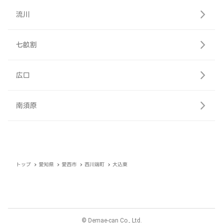
流川
七畝割
広口
南須原
トップ
愛知県
愛西市
西川端町
大込東
© Demae-can Co., Ltd.