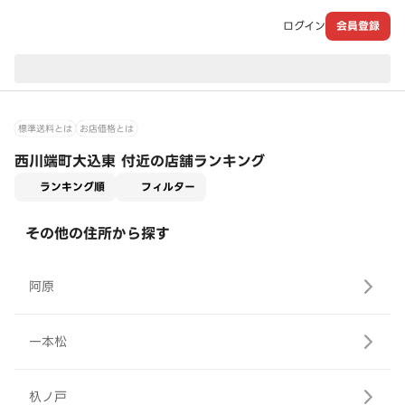
ログイン
会員登録
現在のお届け先：
標準送料とは
お店価格とは
西川端町大込東 付近の店舗ランキング
適用なし
ランキング順
フィルター
その他の住所から探す
阿原
一本松
杁ノ戸