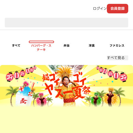
ログイン
会員登録
現在のお届け先：
すべて
ハンバーグ・ス
弁当
洋食
ファミレス
テーキ
すべて見る
超ゴイゴイヤスー夏祭