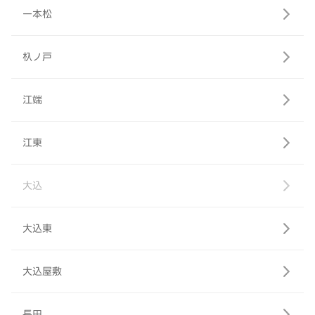
一本松
杁ノ戸
江端
江東
大込
大込東
大込屋敷
長田