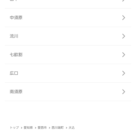
中須原
流川
七畝割
広口
南須原
トップ
愛知県
愛西市
西川端町
大込