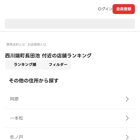
ログイン
会員登録
現在のお届け先：
標準送料とは
お店価格とは
西川端町長田池 付近の店舗ランキング
適用なし
ランキング順
フィルター
その他の住所から探す
阿原
一本松
杁ノ戸