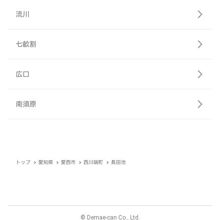
流川
七畝割
広口
南須原
トップ
愛知県
愛西市
西川端町
長田池
© Demae-can Co., Ltd.