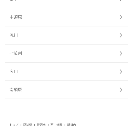
中須原
流川
七畝割
広口
南須原
トップ
愛知県
愛西市
西川端町
新領内