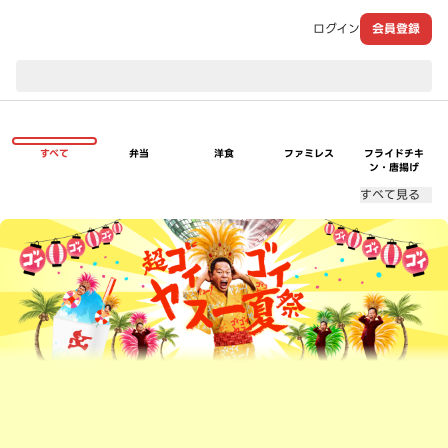
ログイン
会員登録
現在のお届け先：
すべて
弁当
洋食
ファミレス
フライドチキ
ン・唐揚げ
すべて見る
超ゴイゴイヤスー夏祭