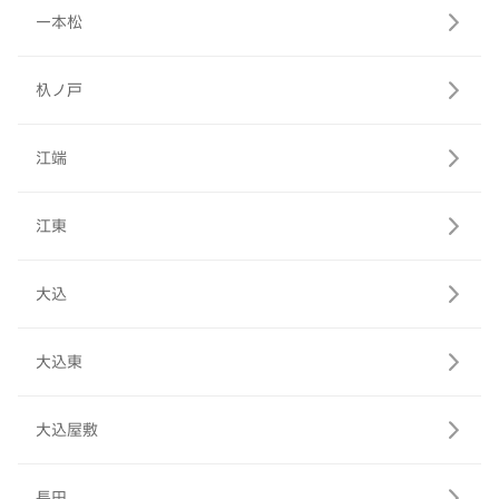
一本松
杁ノ戸
江端
江東
大込
大込東
大込屋敷
長田