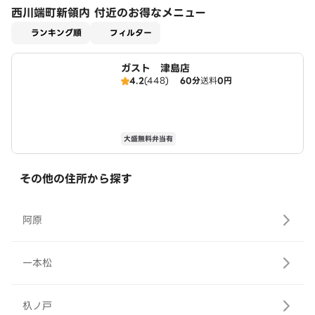
西川端町新領内 付近のお得なメニュー
適用なし
ランキング順
フィルター
ガスト 津島店
4.2
(448)
60分
送料
0円
大盛無料弁当有
その他の住所から探す
阿原
一本松
杁ノ戸