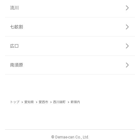
流川
七畝割
広口
南須原
トップ
愛知県
愛西市
西川端町
新領内
© Demae-can Co., Ltd.