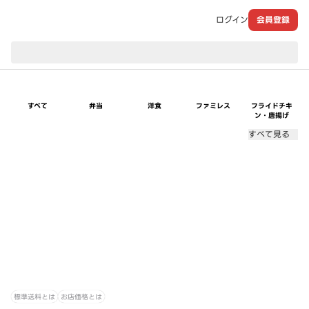
ログイン
会員登録
現在のお届け先：
すべて
弁当
洋食
ファミレス
フライドチキ
ン・唐揚げ
すべて見る
標準送料とは
お店価格とは