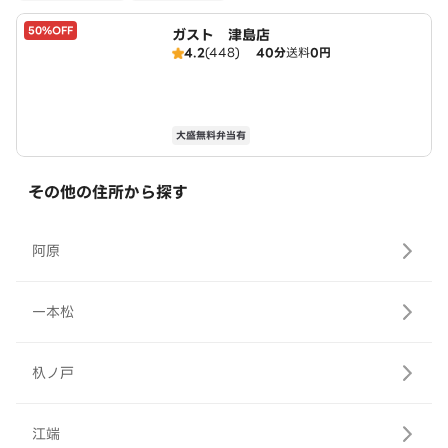
50%OFF
ガスト 津島店
4.2
(448)
40分
送料
0円
大盛無料弁当有
その他の住所から探す
阿原
一本松
杁ノ戸
江端