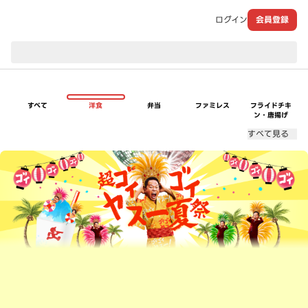
ログイン
会員登録
現在のお届け先：
すべて
洋食
弁当
ファミレス
フライドチキ
ン・唐揚げ
すべて見る
超ゴイゴイヤスー夏祭