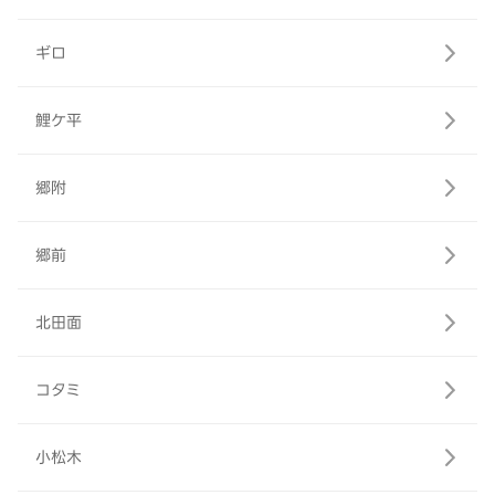
ギロ
鯉ケ平
郷附
郷前
北田面
コタミ
小松木