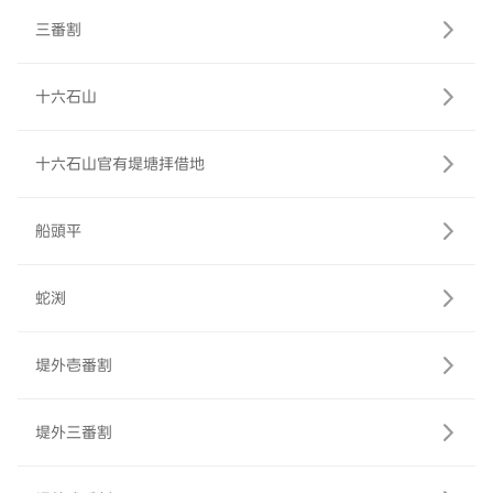
三番割
十六石山
十六石山官有堤塘拝借地
船頭平
蛇渕
堤外壱番割
堤外三番割