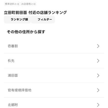
標準送料とは
お店価格とは
立田町前田面 付近の店舗ランキング
適用なし
ランキング順
フィルター
その他の住所から探す
壱番割
杁先
浦田面
官有堤塘拝借地
北郷附