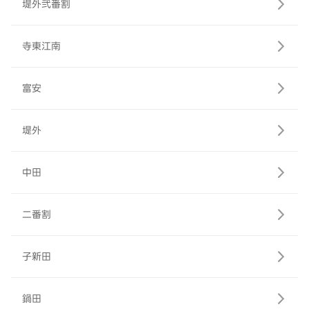
堤外弐番割
寺東江南
富安
堤外
中田
二番割
子新田
鍋田