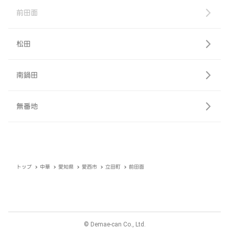
前田面
松田
南鍋田
無番地
トップ
中華
愛知県
愛西市
立田町
前田面
© Demae-can Co., Ltd.