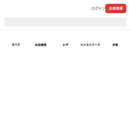
ログイン
会員登録
現在のお届け先：
すべて
お店価格
ピザ
ファストフード
洋食