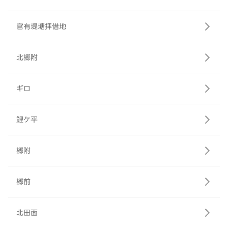
官有堤塘拝借地
北郷附
ギロ
鯉ケ平
郷附
郷前
北田面