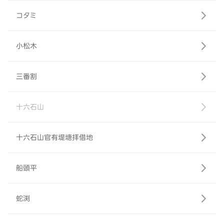
コタミ
小松木
三番割
十六石山
十六石山官有堤塘拝借地
船頭平
蛇渕