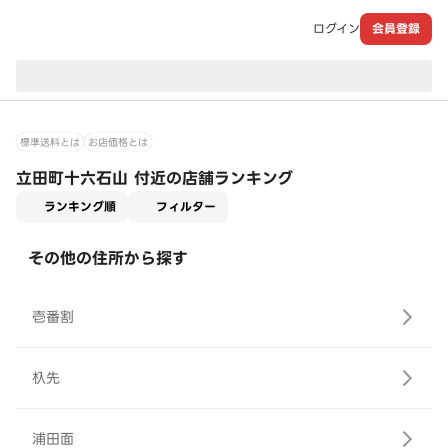
ログイン
会員登録
現在のお届け先：
標準送料とは
お店価格とは
立田町十六石山 付近の店舗ランキング
適用なし
ランキング順
フィルター
その他の住所から探す
壱番割
杁先
浦田面