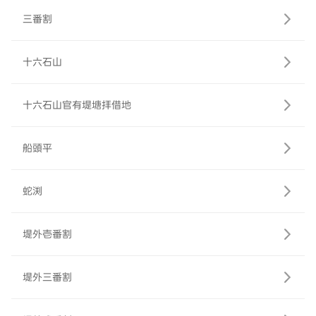
三番割
十六石山
十六石山官有堤塘拝借地
船頭平
蛇渕
堤外壱番割
堤外三番割