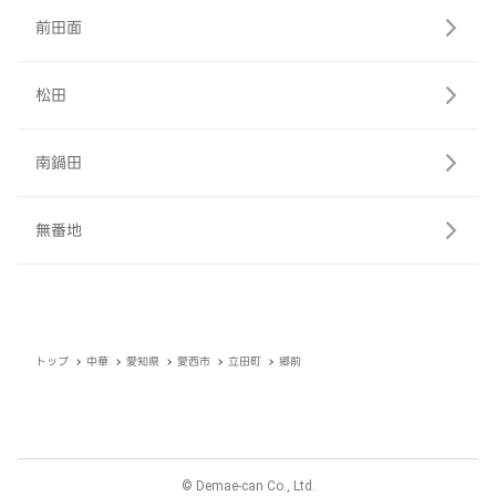
前田面
松田
南鍋田
無番地
トップ
中華
愛知県
愛西市
立田町
郷前
© Demae-can Co., Ltd.