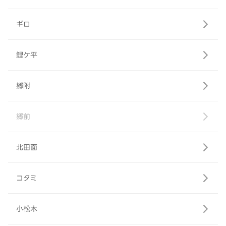
ギロ
鯉ケ平
郷附
郷前
北田面
コタミ
小松木