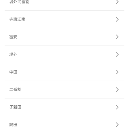
堤外弐番割
寺東江南
富安
堤外
中田
二番割
子新田
鍋田