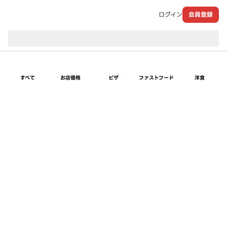
ログイン
会員登録
現在のお届け先：
すべて
お店価格
ピザ
ファストフード
洋食