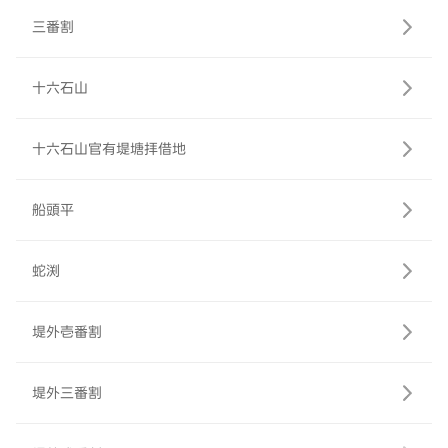
三番割
十六石山
十六石山官有堤塘拝借地
船頭平
蛇渕
堤外壱番割
堤外三番割