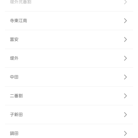
堤外弐番割
寺東江南
富安
堤外
中田
二番割
子新田
鍋田