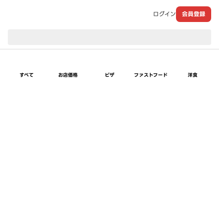
ログイン
会員登録
現在のお届け先：
すべて
お店価格
ピザ
ファストフード
洋食