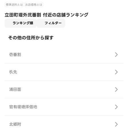
標準送料とは
お店価格とは
立田町堤外弐番割 付近の店舗ランキング
適用なし
ランキング順
フィルター
その他の住所から探す
壱番割
杁先
浦田面
官有堤塘拝借地
北郷附