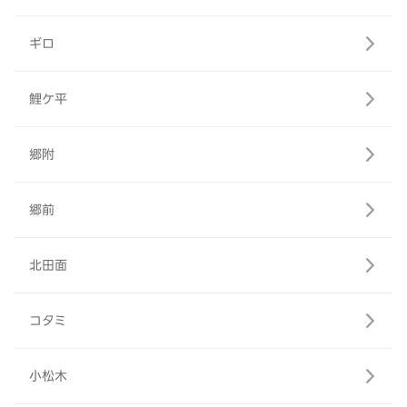
ギロ
鯉ケ平
郷附
郷前
北田面
コタミ
小松木