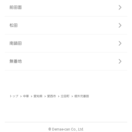
前田面
松田
南鍋田
無番地
トップ
中華
愛知県
愛西市
立田町
堤外弐番割
© Demae-can Co., Ltd.