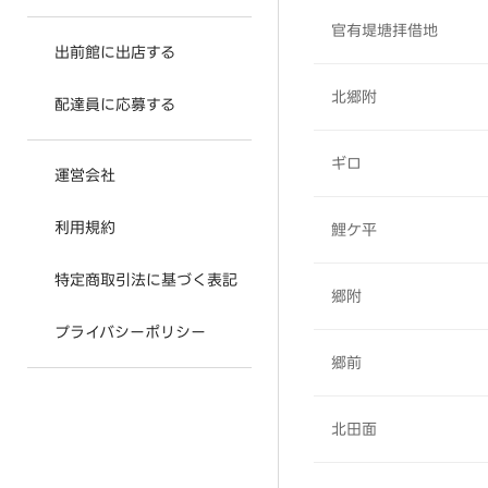
官有堤塘拝借地
出前館に出店する
北郷附
配達員に応募する
ギロ
運営会社
利用規約
鯉ケ平
特定商取引法に基づく表記
郷附
プライバシーポリシー
郷前
北田面