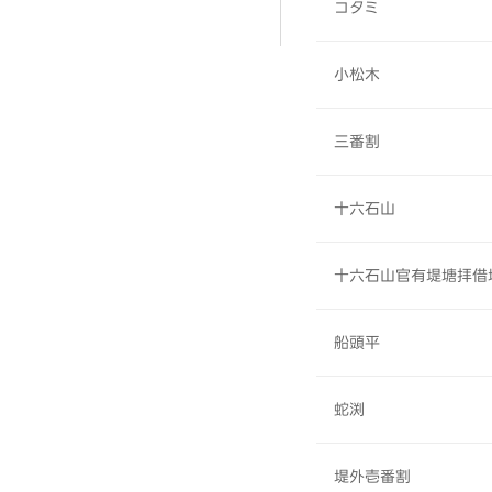
コタミ
小松木
三番割
十六石山
十六石山官有堤塘拝借
船頭平
蛇渕
堤外壱番割