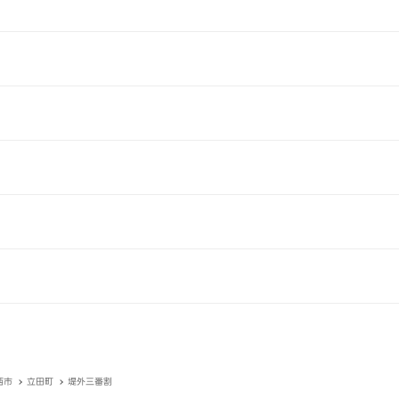
西市
立田町
堤外三番割