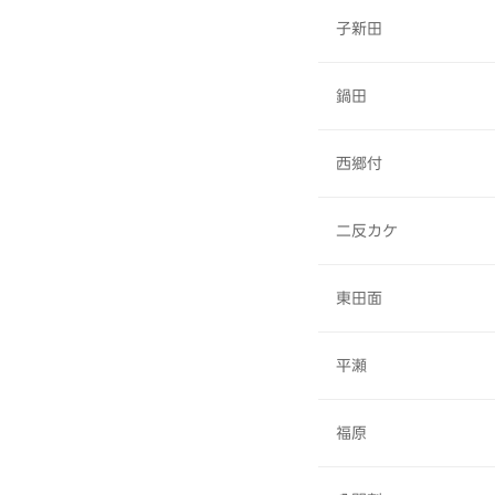
子新田
鍋田
西郷付
二反カケ
東田面
平瀬
福原