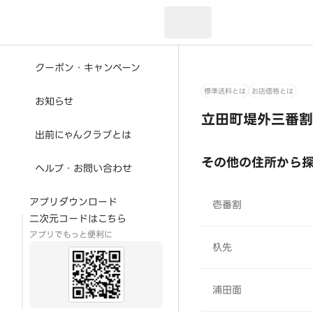
現在のお届け先：
クーポン・キャンペーン
標準送料とは
お店価格とは
お知らせ
立田町堤外三番割
出前にゃんクラブとは
その他の住所から
ヘルプ・お問い合わせ
アプリダウンロード
壱番割
二次元コードはこちら
アプリでもっと便利に
杁先
浦田面