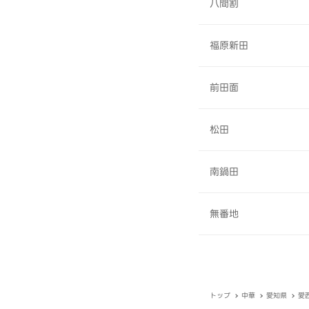
八間割
福原新田
前田面
松田
南鍋田
無番地
トップ
中華
愛知県
愛