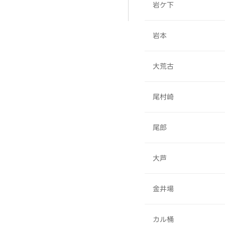
岩ケ下
岩本
大荒古
尾村崎
尾郎
大芦
金井場
カル桶