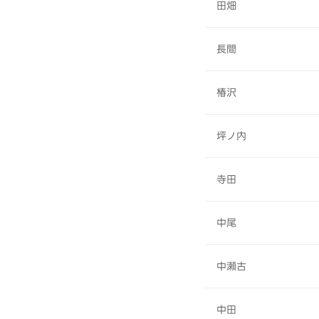
田畑
長間
椿沢
坪ノ内
寺田
中尾
中瀬古
中田