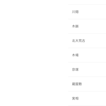
川畑
木崩
北大荒古
木場
京塚
蔵屋敷
実相