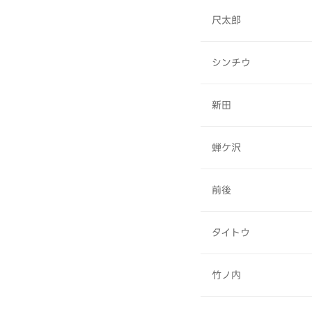
尺太郎
シンチウ
新田
蝉ケ沢
前後
タイトウ
竹ノ内