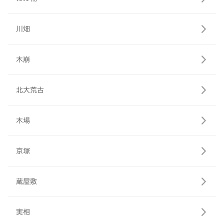
川畑
木崩
北大荒古
木場
京塚
蔵屋敷
実相