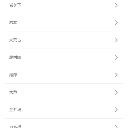
岩ケ下
岩本
大荒古
尾村崎
尾郎
大芦
金井場
カル桶