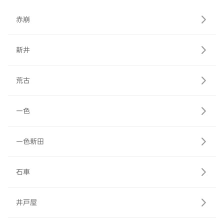
赤崩
新井
荒古
一色
一色新田
石車
井戸屋