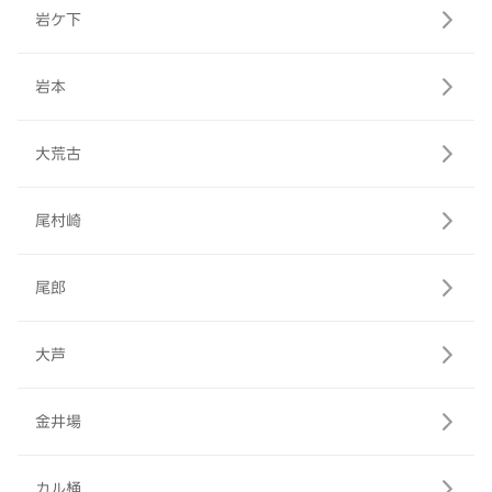
岩ケ下
岩本
大荒古
尾村崎
尾郎
大芦
金井場
カル桶