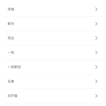
赤崩
新井
荒古
一色
一色新田
石車
井戸屋