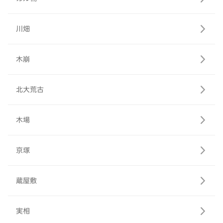
川畑
木崩
北大荒古
木場
京塚
蔵屋敷
実相