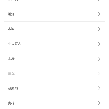
川畑
木崩
北大荒古
木場
京塚
蔵屋敷
実相