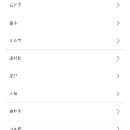
岩ケ下
岩本
大荒古
尾村崎
尾郎
大芦
金井場
カル桶