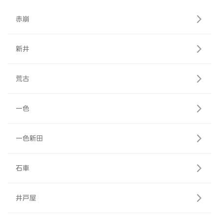
赤崩
新井
荒古
一色
一色新田
石車
井戸屋