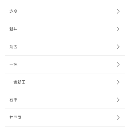
赤崩
新井
荒古
一色
一色新田
石車
井戸屋