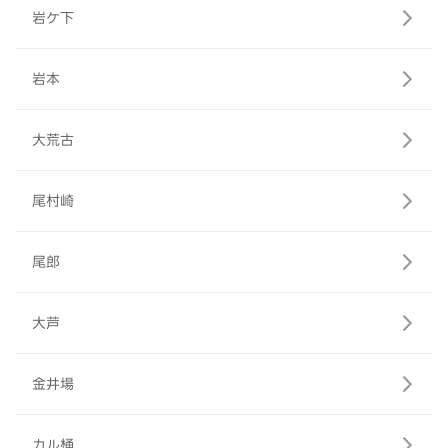
岩ケ下
岩本
大荒古
尾村崎
尾郎
大芦
金井場
カル桶