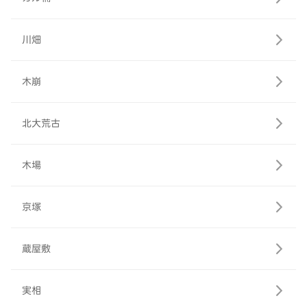
川畑
木崩
北大荒古
木場
京塚
蔵屋敷
実相