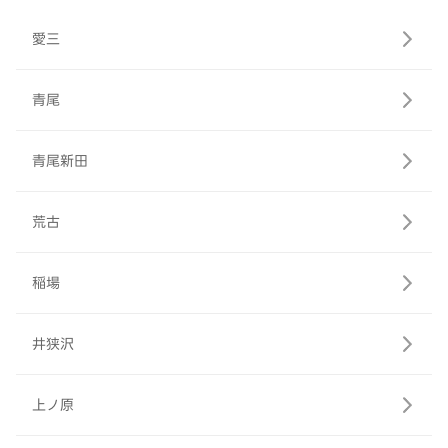
愛三
青尾
青尾新田
荒古
稲場
井狭沢
上ノ原