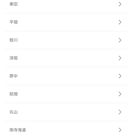
東田
平畑
蛭川
深堀
原中
前畑
丸山
南寺海道