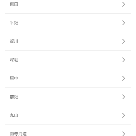
東田
平畑
蛭川
深堀
原中
前畑
丸山
南寺海道