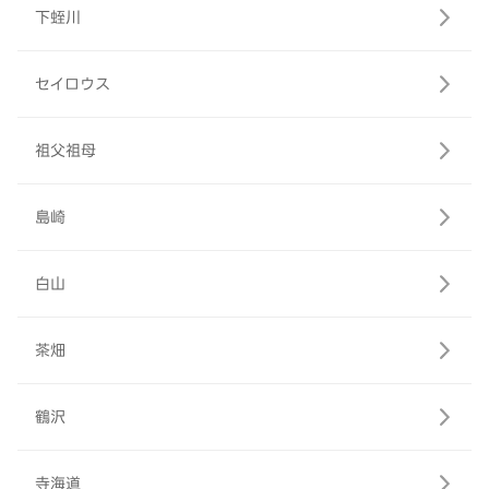
下蛭川
セイロウス
祖父祖母
島崎
白山
茶畑
鶴沢
寺海道