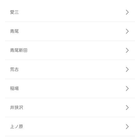
愛三
青尾
青尾新田
荒古
稲場
井狭沢
上ノ原