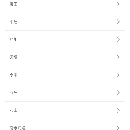
東田
平畑
蛭川
深堀
原中
前畑
丸山
南寺海道