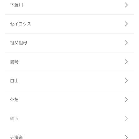
下蛭川
セイロウス
祖父祖母
島崎
白山
茶畑
鶴沢
寺海道