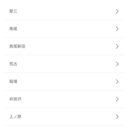
愛三
青尾
青尾新田
荒古
稲場
井狭沢
上ノ原