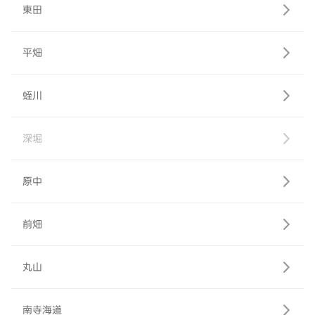
東田
平畑
蛭川
深堀
原中
前畑
丸山
南寺海道