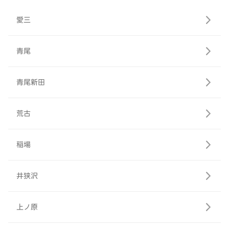
愛三
青尾
青尾新田
荒古
稲場
井狭沢
上ノ原