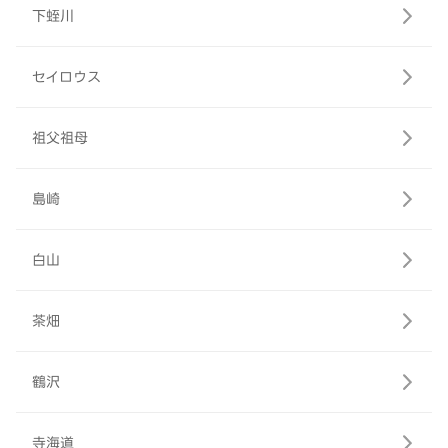
下蛭川
セイロウス
祖父祖母
島崎
白山
茶畑
鶴沢
寺海道