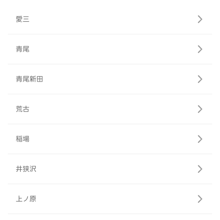
愛三
青尾
青尾新田
荒古
稲場
井狭沢
上ノ原