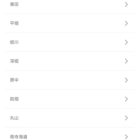
東田
平畑
蛭川
深堀
原中
前畑
丸山
南寺海道