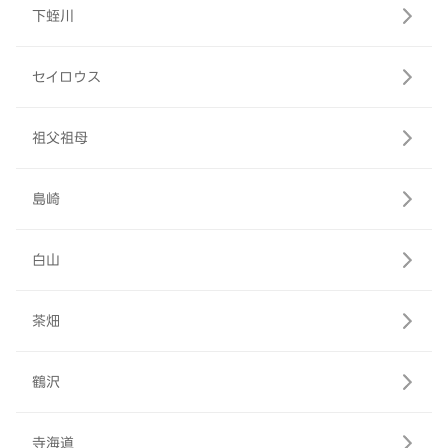
下蛭川
セイロウス
祖父祖母
島崎
白山
茶畑
鶴沢
寺海道