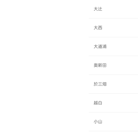
大辻
大西
大道浦
奥新田
於三畑
越白
小山