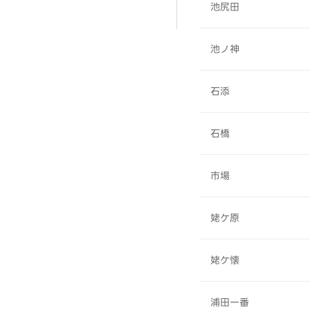
池尻田
池ノ神
石添
石橋
市場
姥ケ原
姥ケ懐
浦田一番