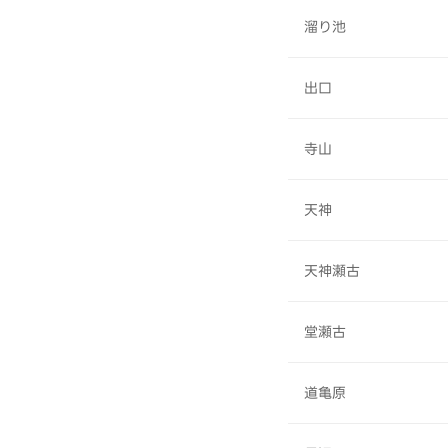
溜り池
出口
寺山
天神
天神瀬古
堂瀬古
道亀原