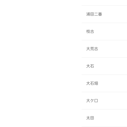
浦田二番
枝古
大荒古
大石
大石畑
大ケ口
太田