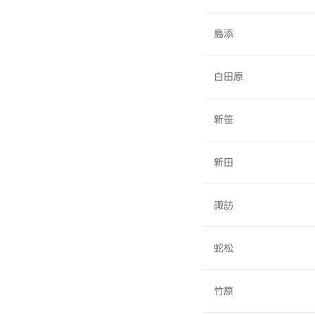
島添
白田原
新笹
新田
諏訪
蛇松
竹原