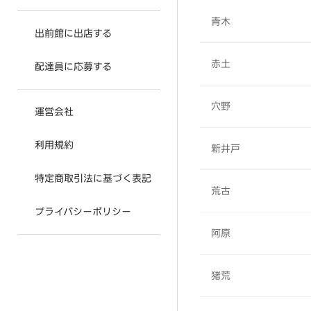
青木
出前館に出店する
赤土
配達員に応募する
穴野
運営会社
利用規約
新井戸
特定商取引法に基づく表記
荒古
プライバシーポリシー
阿原
猪荒