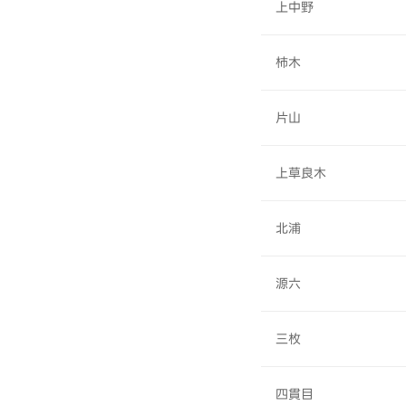
上中野
柿木
片山
上草良木
北浦
源六
三枚
四貫目