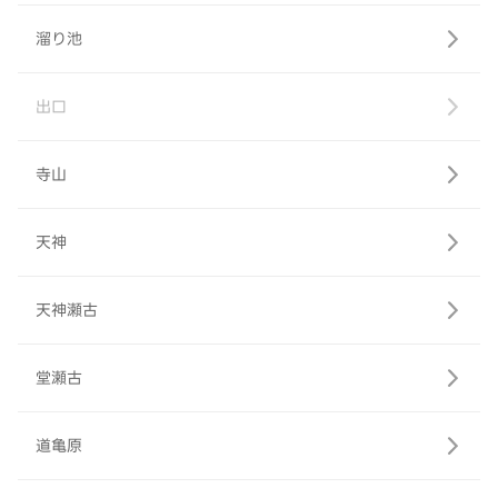
溜り池
出口
寺山
天神
天神瀬古
堂瀬古
道亀原