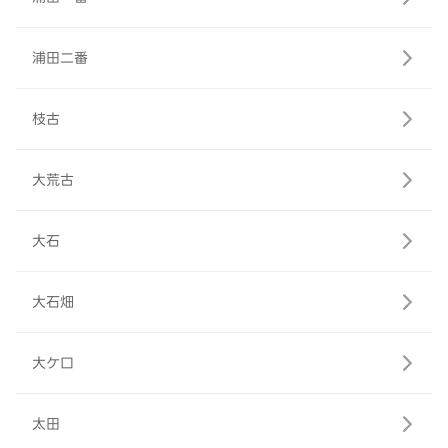
浦田二番
枝古
大荒古
大石
大石畑
大ケ口
太田