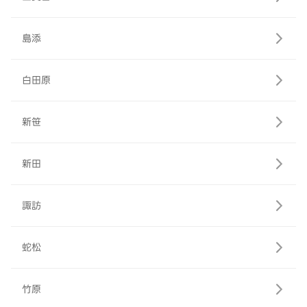
島添
白田原
新笹
新田
諏訪
蛇松
竹原