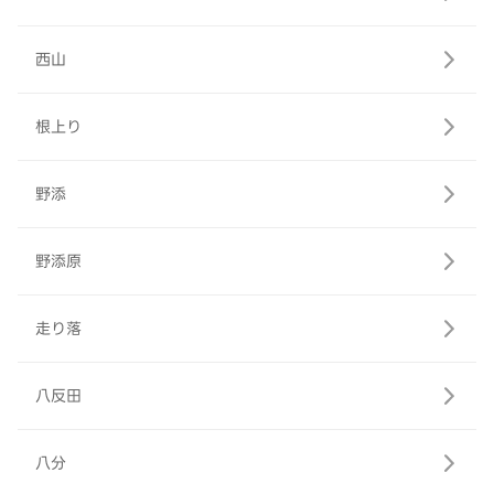
西山
根上り
野添
野添原
走り落
八反田
八分