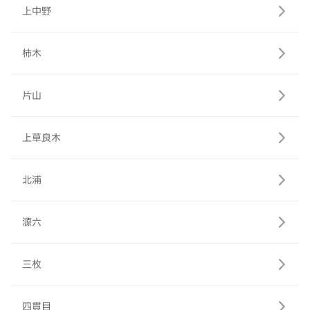
上中野
柿木
片山
上草良木
北浦
源六
三枚
四貫目