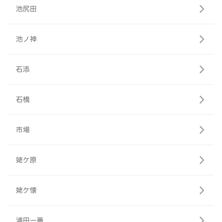
池尻田
池ノ神
石添
石橋
市場
姥ケ原
姥ケ懐
浦田一番