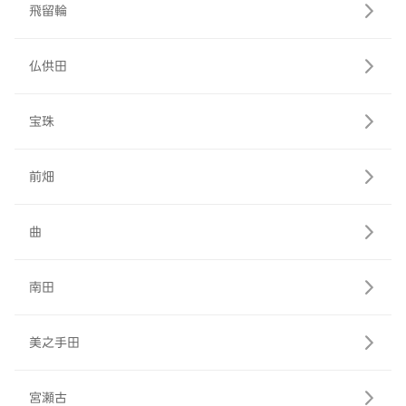
飛留輪
仏供田
宝珠
前畑
曲
南田
美之手田
宮瀬古