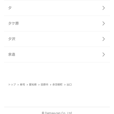
夕
夕ケ原
夕沢
余造
トップ
寿司
愛知県
田原市
赤羽根町
出口
© Demae-can Co., Ltd.