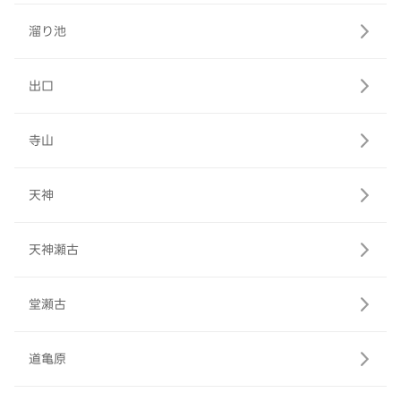
溜り池
出口
寺山
天神
天神瀬古
堂瀬古
道亀原