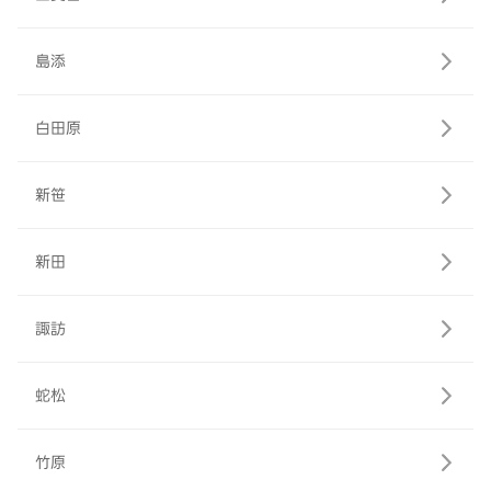
島添
白田原
新笹
新田
諏訪
蛇松
竹原