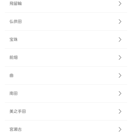
飛留輪
仏供田
宝珠
前畑
曲
南田
美之手田
宮瀬古