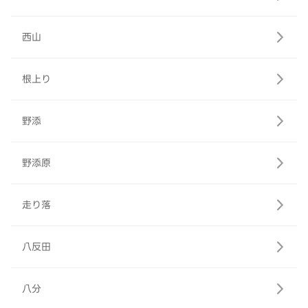
西山
根上り
野添
野添原
走り落
八反田
八分