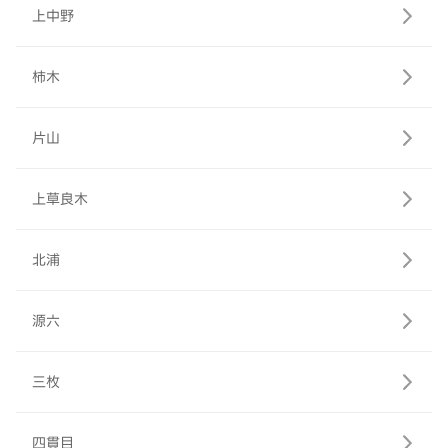
上中野
柿木
片山
上草良木
北浦
源六
三枚
四貫目