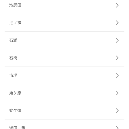
池尻田
池ノ神
石添
石橋
市場
姥ケ原
姥ケ懐
浦田一番