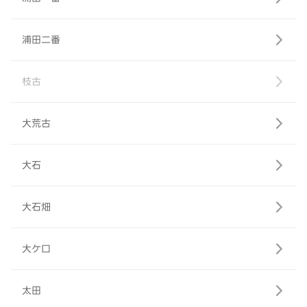
浦田二番
枝古
大荒古
大石
大石畑
大ケ口
太田