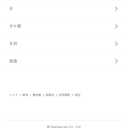
夕
夕ケ原
夕沢
余造
トップ
寿司
愛知県
田原市
赤羽根町
枝古
© Demae-can Co., Ltd.