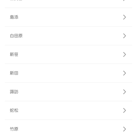
島添
白田原
新笹
新田
諏訪
蛇松
竹原