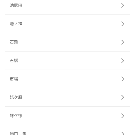
池尻田
池ノ神
石添
石橋
市場
姥ケ原
姥ケ懐
浦田一番