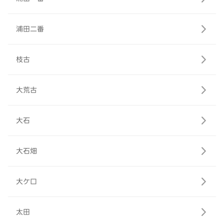
浦田二番
枝古
大荒古
大石
大石畑
大ケ口
太田