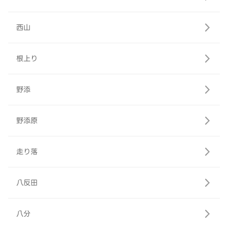
西山
根上り
野添
野添原
走り落
八反田
八分