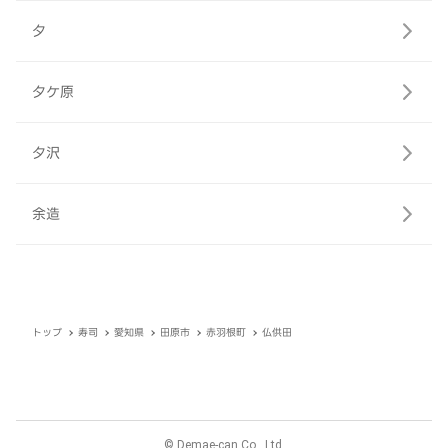
夕
夕ケ原
夕沢
余造
トップ
寿司
愛知県
田原市
赤羽根町
仏供田
© Demae-can Co., Ltd.