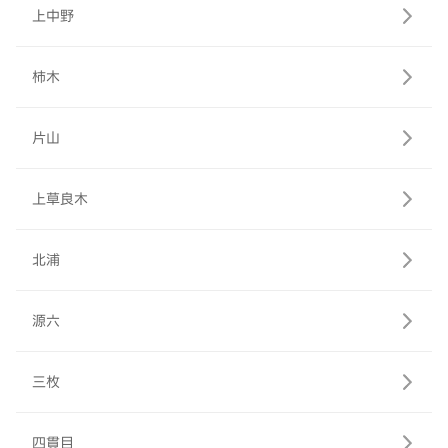
上中野
柿木
片山
上草良木
北浦
源六
三枚
四貫目