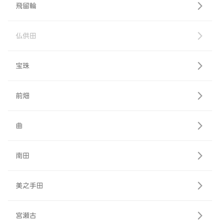
飛留輪
仏供田
宝珠
前畑
曲
南田
美之手田
宮瀬古