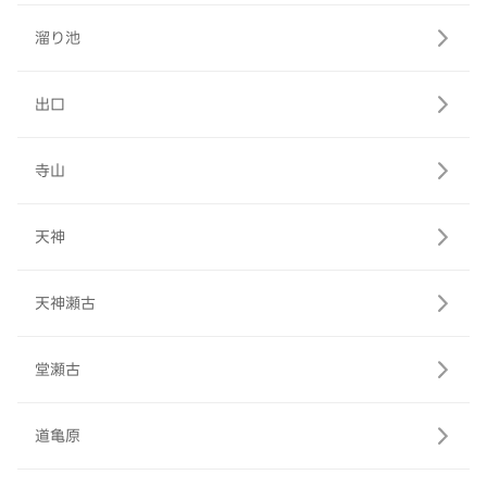
溜り池
出口
寺山
天神
天神瀬古
堂瀬古
道亀原