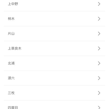
上中野
柿木
片山
上草良木
北浦
源六
三枚
四貫目