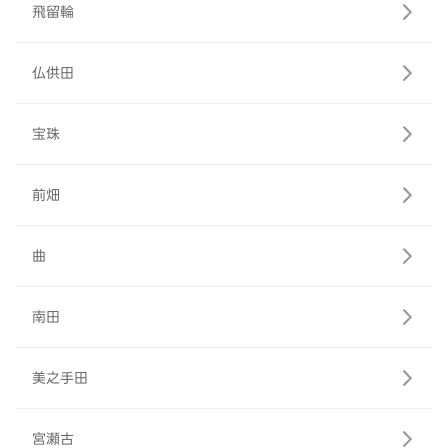
飛留輪
仏供田
宝珠
前畑
曲
南田
美之手田
宮瀬古