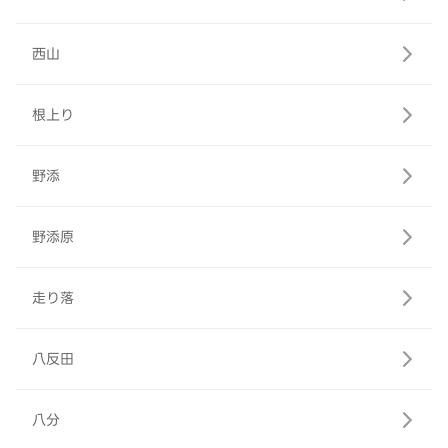
西山
根上り
野添
野添原
走り落
八反田
八分