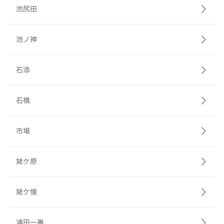
池尻田
池ノ神
石添
石橋
市場
姥ケ原
姥ケ懐
浦田一番