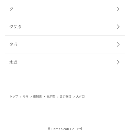
夕
夕ケ原
夕沢
余造
トップ
寿司
愛知県
田原市
赤羽根町
大ケ口
© Demae-can Co., Ltd.