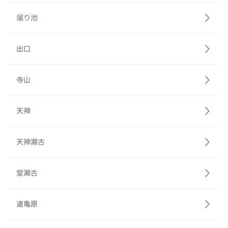
溜り池
出口
寺山
天神
天神瀬古
堂瀬古
道亀原