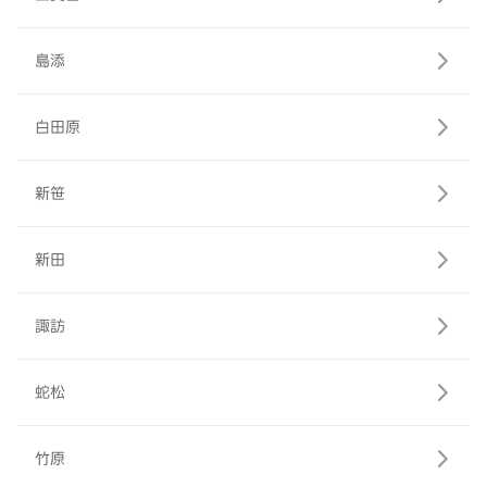
島添
白田原
新笹
新田
諏訪
蛇松
竹原