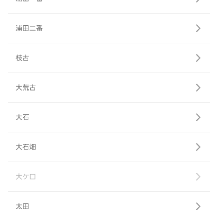
浦田二番
枝古
大荒古
大石
大石畑
大ケ口
太田