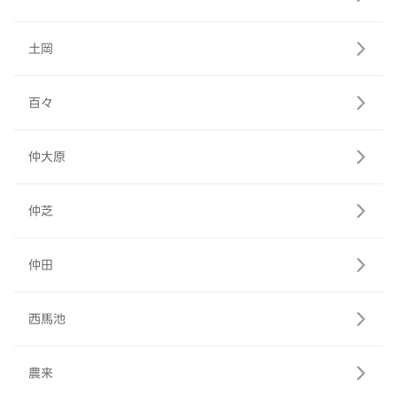
土岡
百々
仲大原
仲芝
仲田
西馬池
農来