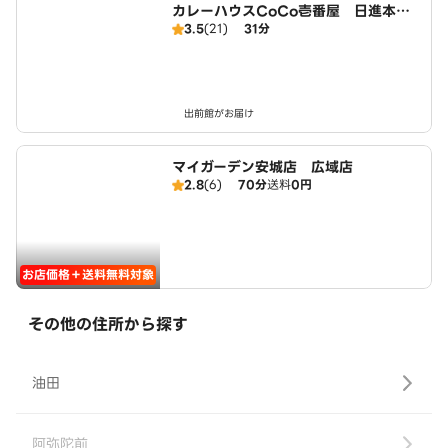
カレーハウスCoCo壱番屋 日進本郷
3.5
(21)
31分
町店（SD）
出前館がお届け
マイガーデン安城店 広域店
2.8
(6)
70分
送料
0円
お店価格＋送料無料対象
その他の住所から探す
油田
阿弥陀前