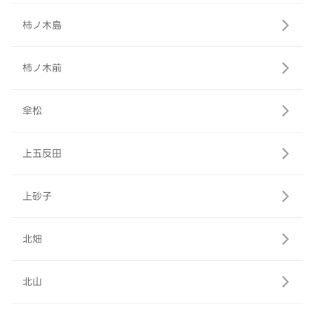
柿ノ木島
柿ノ木前
傘松
上五反田
上砂子
北畑
北山