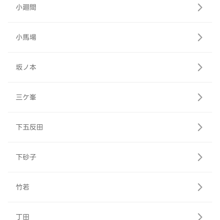
小廻間
小馬場
坂ノ本
三ケ峯
下五反田
下砂子
竹若
丁田