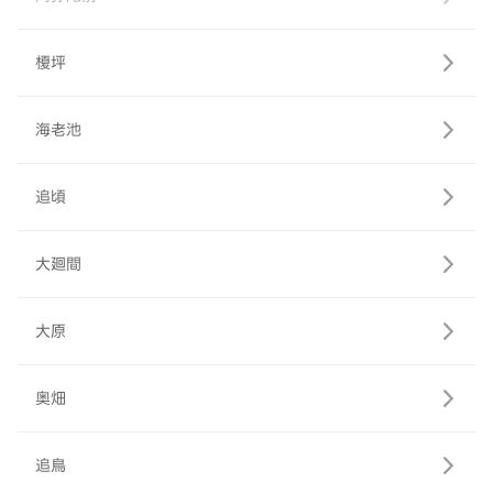
榎坪
海老池
追頃
大廻間
大原
奥畑
追鳥