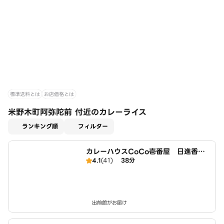
標準送料とは
お店価格とは
米野木町阿弥陀前 付近のカレーライス
適用なし
ランキング順
フィルター
カレーハウスCoCo壱番屋 日進香久
4.1
(41)
38分
山店（SD）
出前館がお届け