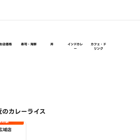
お店価格
寿司・海鮮
丼
インドカレ
カフェ・ド
ー
リンク
近のカレーライス
料対象
広域店