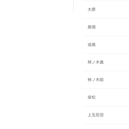
大原
奥畑
追鳥
柿ノ木島
柿ノ木前
傘松
上五反田