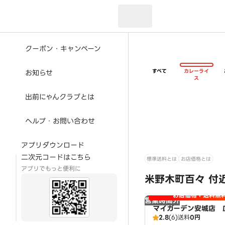
現在のお届け先：
クーポン・キャンペーン
すべて
カレーライ
お知らせ
ス
出前にゃんクラブとは
ヘルプ・お問い合わせ
アプリダウンロード
二次元コードはこちら
標準送料とは
お店価格とは
アプリでもっと便利に
米野木町百々 付
お店価格＋送料無
営業時間外
マイガーデン安城店 
2.8
(6)
送料
0円