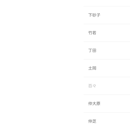
下砂子
竹若
丁田
土岡
百々
仲大原
仲芝