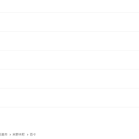
日進市
米野木町
百々