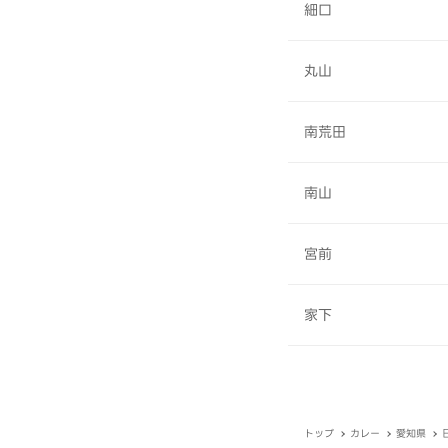
細口
丸山
南荒田
南山
宮前
家下
トップ
カレー
愛知県