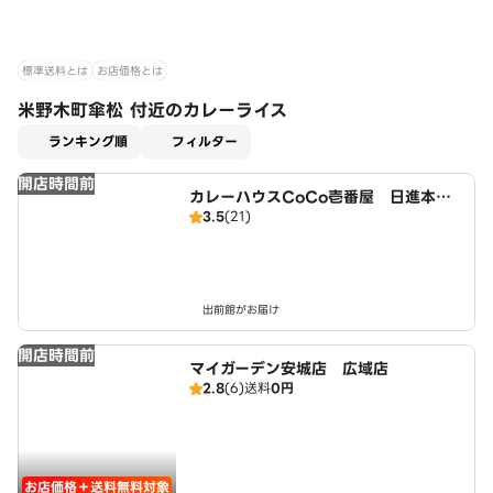
標準送料とは
お店価格とは
米野木町傘松 付近のカレーライス
適用なし
ランキング順
フィルター
開店時間前
カレーハウスCoCo壱番屋 日進本郷
3.5
(21)
町店（SD）
出前館がお届け
開店時間前
マイガーデン安城店 広域店
2.8
(6)
送料
0円
お店価格＋送料無料対象