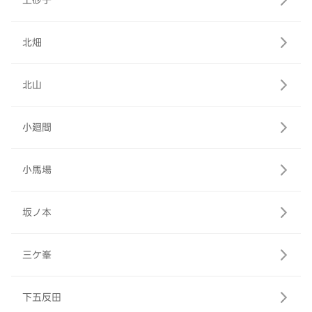
上砂子
北畑
北山
小廻間
小馬場
坂ノ本
三ケ峯
下五反田