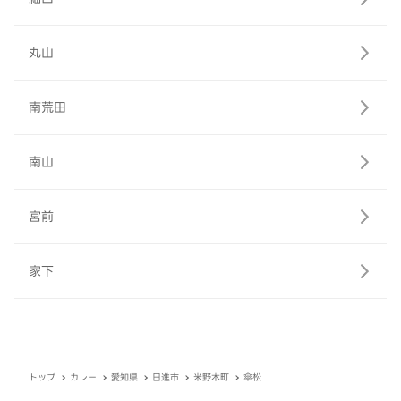
丸山
南荒田
南山
宮前
家下
トップ
カレー
愛知県
日進市
米野木町
傘松