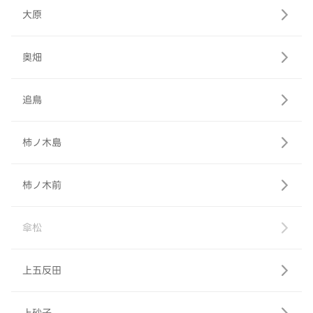
大原
奥畑
追鳥
柿ノ木島
柿ノ木前
傘松
上五反田