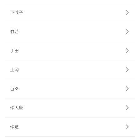
下砂子
竹若
丁田
土岡
百々
仲大原
仲芝