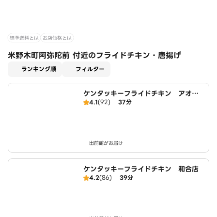
標準送料とは
お店価格とは
米野木町阿弥陀前 付近のフライドチキン・唐揚げ
適用なし
ランキング順
フィルター
ケンタッキーフライドチキン アオキ
4.1
(92)
37分
スーパー日進店
出前館がお届け
ケンタッキーフライドチキン 和合店
4.2
(86)
39分