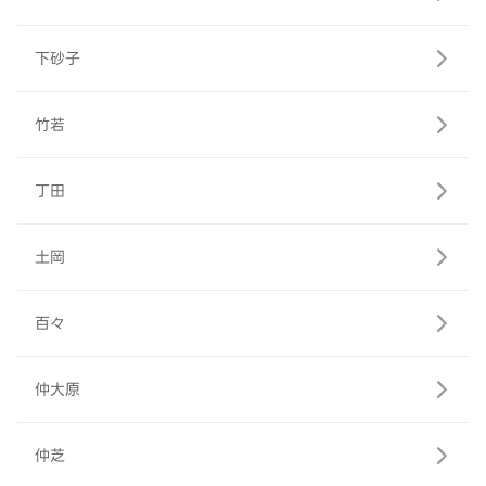
下砂子
竹若
丁田
土岡
百々
仲大原
仲芝