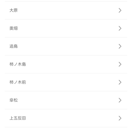
大原
奥畑
追鳥
柿ノ木島
柿ノ木前
傘松
上五反田