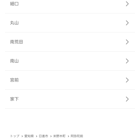
細口
丸山
南荒田
南山
宮前
家下
トップ
愛知県
日進市
米野木町
阿弥陀前