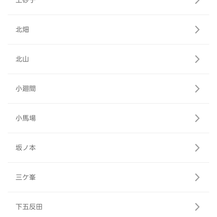
上砂子
北畑
北山
小廻間
小馬場
坂ノ本
三ケ峯
下五反田