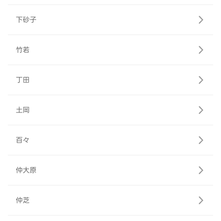
下砂子
竹若
丁田
土岡
百々
仲大原
仲芝