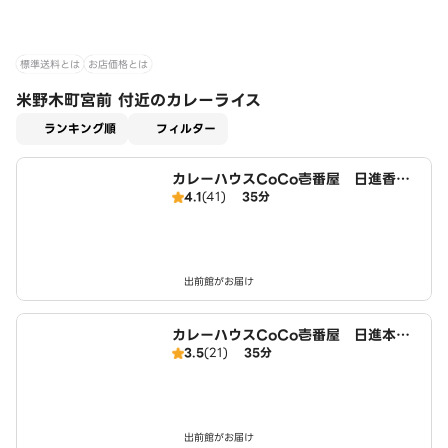
標準送料とは
お店価格とは
米野木町宮前 付近のカレーライス
適用なし
ランキング順
フィルター
カレーハウスCoCo壱番屋 日進香久
4.1
(41)
35分
山店（SD）
出前館がお届け
カレーハウスCoCo壱番屋 日進本郷
3.5
(21)
35分
町店（SD）
出前館がお届け