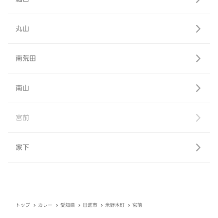
丸山
南荒田
南山
宮前
家下
トップ
カレー
愛知県
日進市
米野木町
宮前