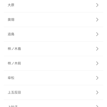
大原
奥畑
追鳥
柿ノ木島
柿ノ木前
傘松
上五反田