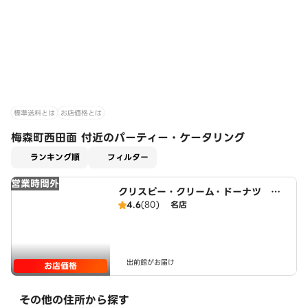
標準送料とは
お店価格とは
梅森町西田面 付近のパーティー・ケータリング
適用なし
ランキング順
フィルター
営業時間外
クリスピー・クリーム・ドーナツ Mi
o香久山店
4.6
(80)
名店
出前館がお届け
お店価格
その他の住所から探す