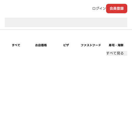
ログイン
会員登録
現在のお届け先：
すべて
お店価格
ピザ
ファストフード
寿司・海鮮
すべて見る