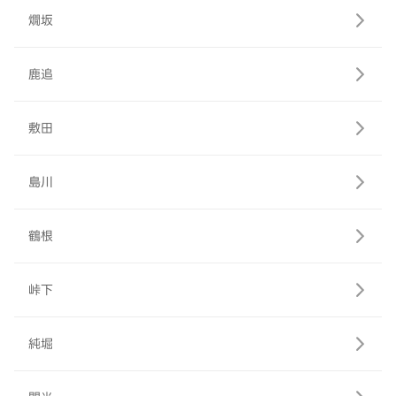
燗坂
鹿追
敷田
島川
鶴根
峠下
純堀