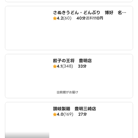
さぬきうどん・どんぶり 博好 名古
4.2
(60)
40分
送料
110円
屋緑店
餃子の王将 豊明店
4.1
(348)
33分
出前館がお届け
讃岐製麺 豊明三崎店
4.0
(169)
27分