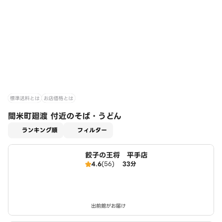
標準送料とは
お店価格とは
間米町廻渡 付近のそば・うどん
適用なし
ランキング順
フィルター
餃子の王将 平手店
4.6
(56)
33分
出前館がお届け