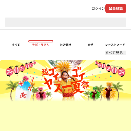
ログイン
会員登録
現在のお届け先：
すべて
そば・うどん
お店価格
ピザ
ファストフード
すべて見る
超ゴイゴイヤスー夏祭