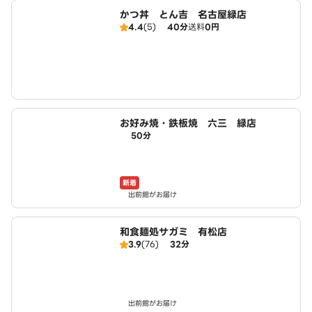
かつ丼 とん吉 名古屋緑店
4.4
(5)
40分
送料
0円
お好み焼・鉄板焼 六三 緑店
50分
新着
出前館がお届け
和食麺処サガミ 有松店
3.9
(76)
32分
出前館がお届け