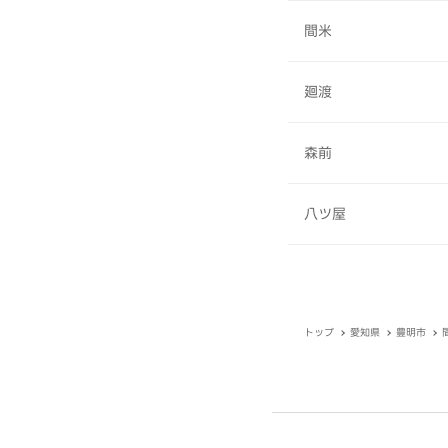
間米
廻渡
森前
八ツ屋
トップ
愛知県
豊明市