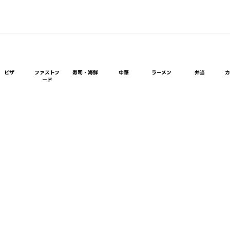
ピザ
ファストフ
寿司・海鮮
中華
ラーメン
弁当
ード