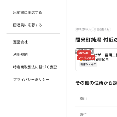
出前館に出店する
配達員に応募する
標準送料とは
お店価格とは
間米町純堀 付近
運営会社
開店時間前
50%OFF
利用規約
ドミノ・ピザ 豊明二
クーポンあり
4.2
(357)
送料
0円
omino's
新作シェイク
特定商取引法に基づく表記
プライバシーポリシー
その他の住所から
榎山
唐竹