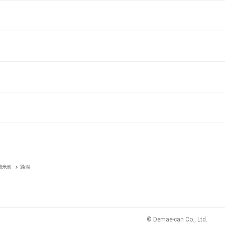
間米町
純堀
© Demae-can Co., Ltd.