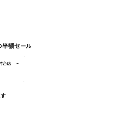
の半額セール
村台店 D
探す