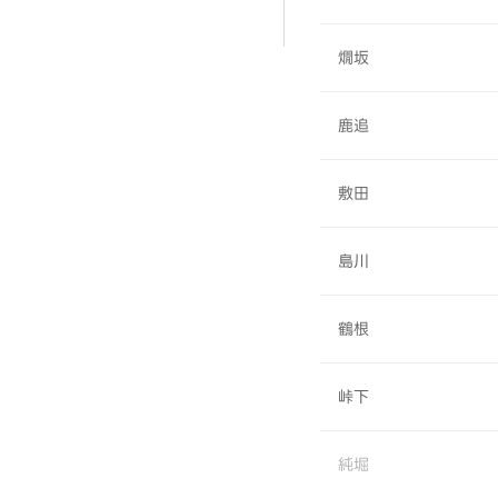
燗坂
鹿追
敷田
島川
鶴根
峠下
純堀