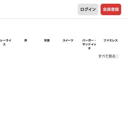
ログイン
会員登録
カレーライ
丼
洋食
スイーツ
バーガー・
ファミレス
ス
サンドイッ
チ
すべて見る