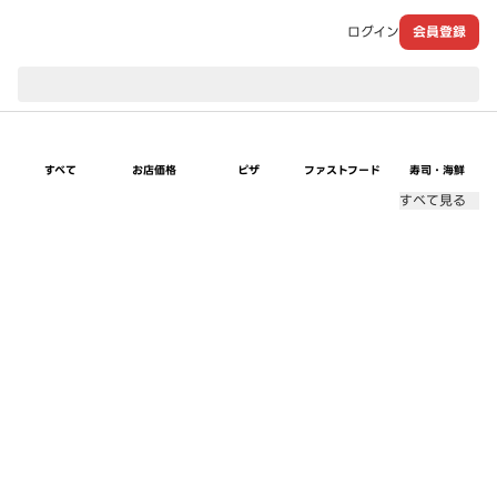
ログイン
会員登録
現在のお届け先：
すべて
お店価格
ピザ
ファストフード
寿司・海鮮
すべて見る