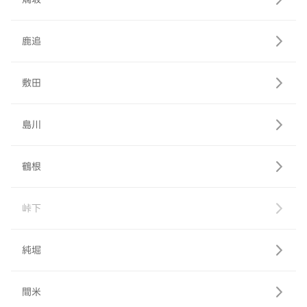
鹿追
敷田
島川
鶴根
峠下
純堀
間米