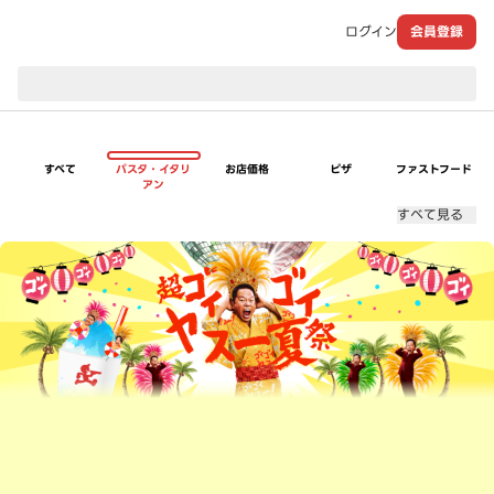
ログイン
会員登録
現在のお届け先：
すべて
パスタ・イタリ
お店価格
ピザ
ファストフード
アン
すべて見る
超ゴイゴイヤスー夏祭