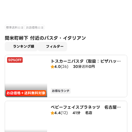
標準送料とは
お店価格とは
間米町峠下 付近のパスタ・イタリアン
適用なし
ランキング順
フィルター
50%OFF
トスカーニパスタ（取扱：ピザハット
4.0
(26)
30分
送料
0円
平手店）
お得なランチ
お店価格＋送料無料対象
ベビーフェイスプラネッツ 名古屋緑
店
4.4
(12)
41分
名店