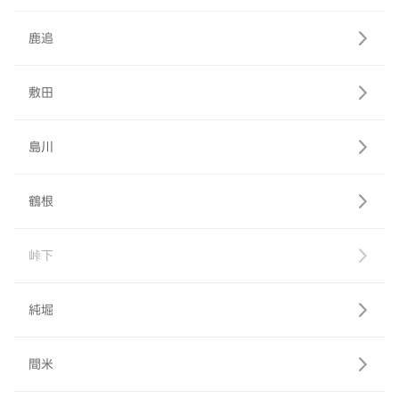
鹿追
敷田
島川
鶴根
峠下
純堀
間米