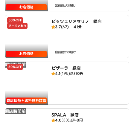
出前館がお届け
お店価格
50%OFF
ピッツェリアマリノ 緑店
クーポンあり
3.7
(62)
41分
出前館がお届け
お店価格
開店時間前
50%OFF
ピザーラ 緑店
4.1
(195)
送料
0円
お店価格＋送料無料対象
開店時間前
SPALA 緑店
4.0
(33)
送料
0円