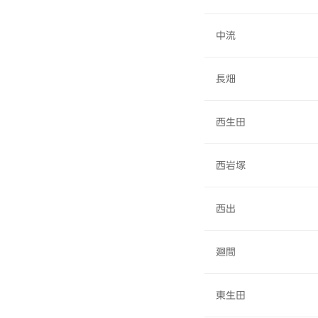
中流
長畑
西生田
西岩塚
西出
廻間
東生田