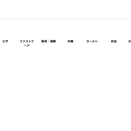
ピザ
ファストフ
寿司・海鮮
中華
ラーメン
弁当
ード