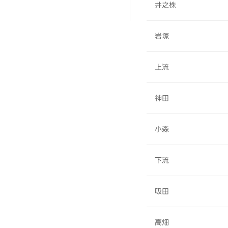
井之株
岩塚
上流
神田
小森
下流
吸田
高畑