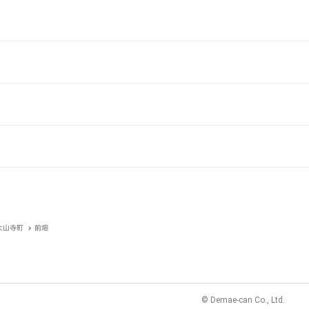
大山寺町
前畑
© Demae-can Co., Ltd.