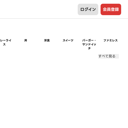
ログイン
会員登録
カレーライ
丼
洋食
スイーツ
バーガー・
ファミレス
ス
サンドイッ
チ
すべて見る