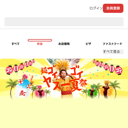
ログイン
会員登録
現在のお届け先：
すべて
弁当
お店価格
ピザ
ファストフード
すべて見る
超ゴイゴイヤスー夏祭