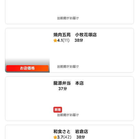
出前館がお届け
焼肉五苑 小牧花塚店
4.1
(11)
38分
出前館がお届け
お店価格
龍源弁当 本店
37分
新着
出前館がお届け
和食さと 岩倉店
3.7
(42)
38分