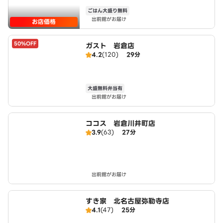
ごはん大盛り無料
出前館がお届け
お店価格
50%OFF
ガスト 岩倉店
4.2
(120)
29分
大盛無料弁当有
出前館がお届け
ココス 岩倉川井町店
3.9
(63)
27分
出前館がお届け
すき家 北名古屋弥勒寺店
4.1
(47)
25分