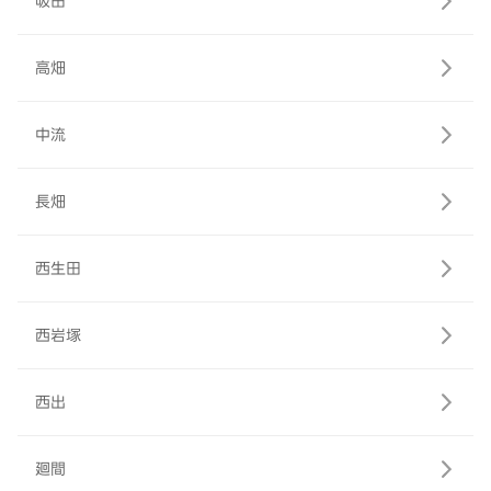
吸田
高畑
中流
長畑
西生田
西岩塚
西出
廻間