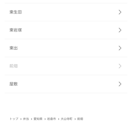
東生田
東岩塚
東出
前畑
屋敷
トップ
弁当
愛知県
岩倉市
大山寺町
前畑