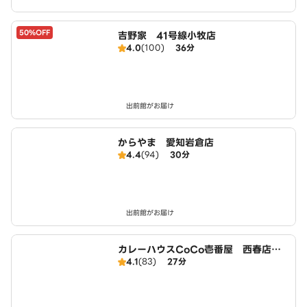
50%OFF
吉野家 41号線小牧店
4.0
(100)
36分
出前館がお届け
からやま 愛知岩倉店
4.4
(94)
30分
出前館がお届け
カレーハウスCoCo壱番屋 西春店（S
4.1
(83)
27分
D）