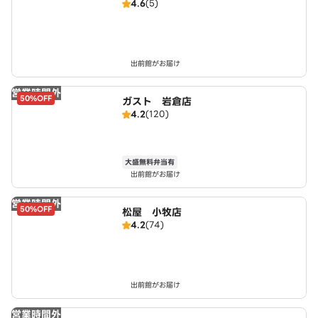
4.6
(5)
出前館がお届け
営業時間外
50%OFF
ガスト 岩倉店
4.2
(120)
大盛無料弁当有
出前館がお届け
営業時間外
50%OFF
松屋 小牧店
4.2
(74)
出前館がお届け
営業時間外