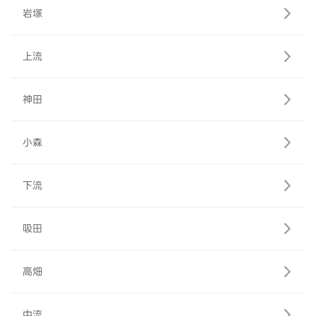
岩塚
上流
神田
小森
下流
吸田
高畑
中流