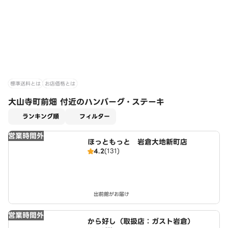
標準送料とは
お店価格とは
大山寺町前畑 付近のハンバーグ・ステーキ
適用なし
ランキング順
フィルター
営業時間外
ほっともっと 岩倉大地新町店
4.2
(131)
出前館がお届け
営業時間外
から好し（取扱店：ガスト岩倉）