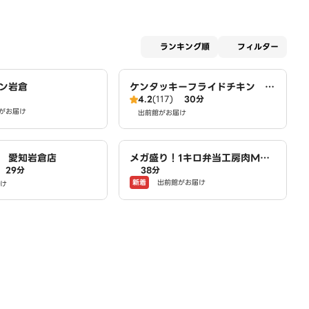
適用な
ランキング順
フィルター
ン岩倉
ケンタッキーフライドチキン 岩
4.2
(117)
30分
倉店
がお届け
出前館がお届け
 愛知岩倉店
メガ盛り！1キロ弁当工房肉MA
29分
38分
X！大盛りからあげお弁当 小木
新着
出前館がお届け
け
西店