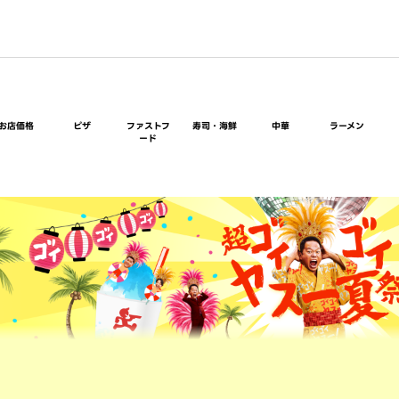
お店価格
ピザ
ファストフ
寿司・海鮮
中華
ラーメン
ード