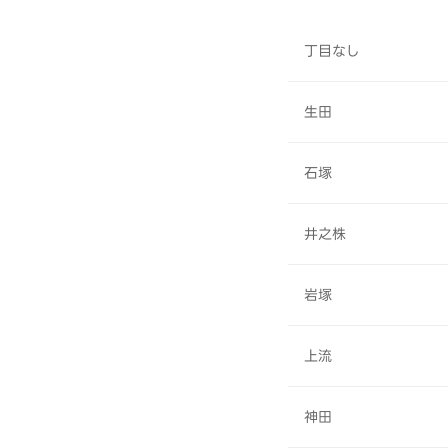
丁目なし
生田
石塚
井之株
岩塚
上流
神田