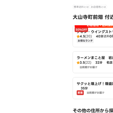
標準送料とは
お店価格とは
大山寺町前畑 付
お店価格＋送料無
50%OFF
チキン・ウイングスト
4.5
(20)
40分
送料
0
扱：ピザハット北名古
お得なランチ
ラーメンまこと屋 岩
3.5
(22)
32分
名店
出前館がお届け
サクッと爆上げ！爆盛
35分
揚げ商店鳥一ミート 
新着
出前館がお届け
その他の住所から