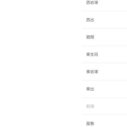
西岩塚
西出
廻間
東生田
東岩塚
東出
前畑
屋敷