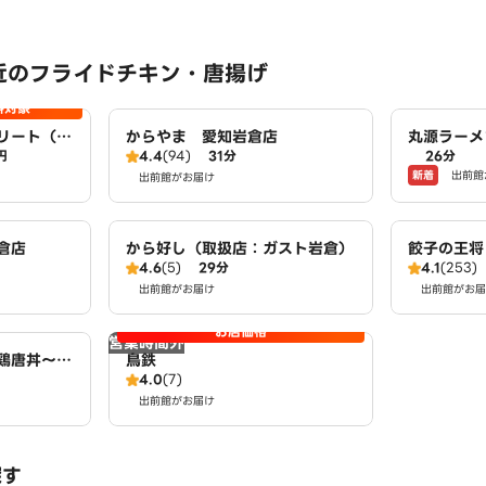
近のフライドチキン・唐揚げ
料対象
リート（取
からやま 愛知岩倉店
丸源ラーメ
円
4.4
(94)
31分
26分
屋徳重店）
新着
出前館
出前館がお届け
倉店
から好し（取扱店：ガスト岩倉）
餃子の王将
4.6
(5)
29分
4.1
(253)
出前館がお届け
出前館がお届
お店価格
営業時間外
鶏唐丼～唐
鳥鉄
4.0
(7)
小木西店
出前館がお届け
探す