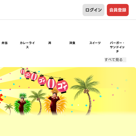
ログイン
会員登録
弁当
カレーライ
丼
洋食
スイーツ
バーガー・
ス
サンドイッ
チ
すべて見る