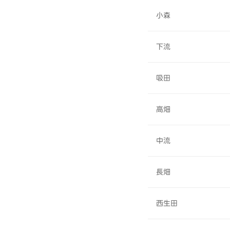
小森
下流
吸田
高畑
中流
長畑
西生田