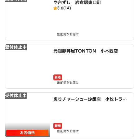
や台ずし 岩倉駅東口町
3.6
(14)
出前館がお届け
受付休止中
元祖豚丼屋TONTON 小木西店
新着
出前館がお届け
受付休止中
炙りチャーシュー炒飯店 小牧トラッ
クターミナル店 powered by LAW
SON
新着
出前館がお届け
お店価格