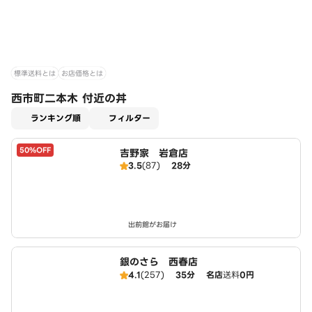
標準送料とは
お店価格とは
西市町二本木 付近の丼
適用なし
ランキング順
フィルター
50%OFF
吉野家 岩倉店
3.5
(87)
28分
出前館がお届け
銀のさら 西春店
4.1
(257)
35分
名店
送料
0円