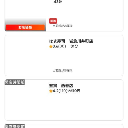
43分
店 powered by LAWSON
新着
出前館がお届け
お店価格
はま寿司 岩倉川井町店
3.6
(30)
31分
出前館がお届け
開店時間前
釜寅 西春店
4.2
(110)
送料
0円
開店時間前