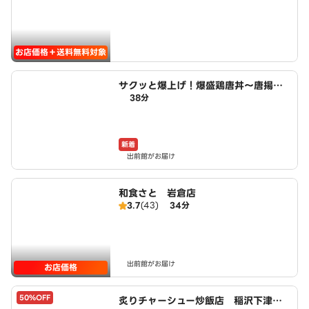
お店価格＋送料無料対象
サクッと爆上げ！爆盛鶏唐丼～唐揚げ
38分
商店鳥一ミート 小木西店
新着
出前館がお届け
和食さと 岩倉店
3.7
(43)
34分
出前館がお届け
お店価格
50%OFF
炙りチャーシュー炒飯店 稲沢下津