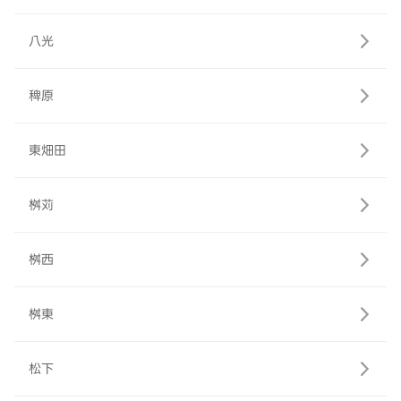
八光
稗原
東畑田
桝苅
桝西
桝東
松下