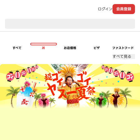
ログイン
会員登録
現在のお届け先：
すべて
丼
お店価格
ピザ
ファストフード
すべて見る
超ゴイゴイヤスー夏祭