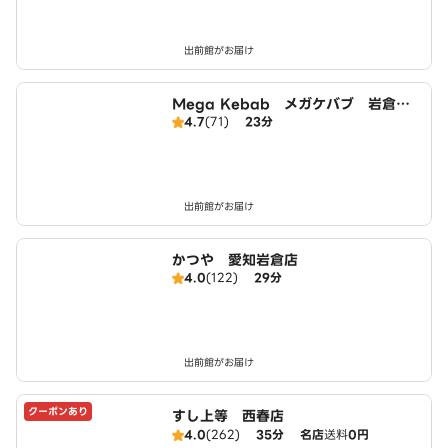
出前館がお届け
Mega Kebab メガケバブ 岩倉
4.7
(71)
23分
店 Halal ハラール
出前館がお届け
かつや 愛知岩倉店
4.0
(122)
29分
出前館がお届け
クーポンあり
すし上等 西春店
4.0
(262)
35分
名店
送料
0円