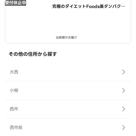
受付休止中
究極のダイエットFoods美タンパクラ
ボ 西春店
出前館がお届け
その他の住所から探す
大西
小柳
西市
西市前