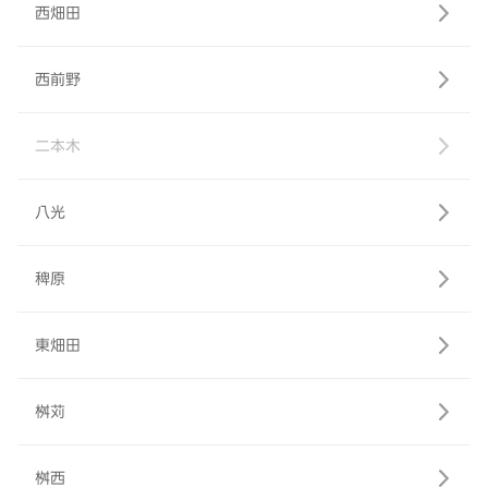
西畑田
西前野
二本木
八光
稗原
東畑田
桝苅
桝西