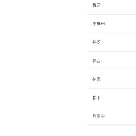
稗原
東畑田
桝苅
桝西
桝東
松下
無量寺