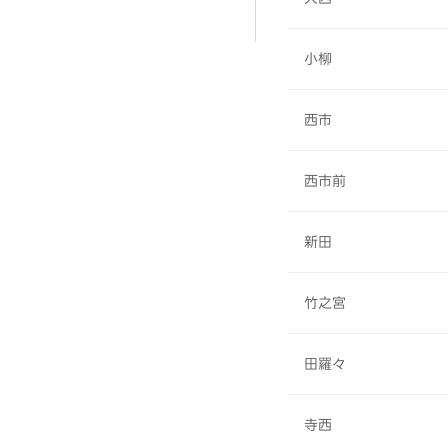
小柳
西市
西市前
新田
竹之宮
田羅々
寺西