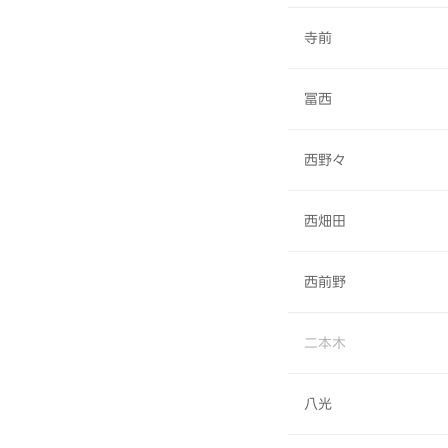
寺前
冨西
西野々
西畑田
西前野
二本木
八光