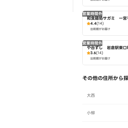
営業時間外
和食麺処サガミ 一宮
4.4
(14)
出前館がお届け
営業時間外
や台ずし 岩倉駅東口
3.6
(14)
出前館がお届け
その他の住所から
大西
小柳