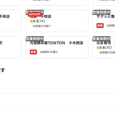
営業時間外
営業時間外
50%OFF
千秋店
松屋 小牧店
サクッと爆
4.2
(74)
揚げ商店鳥
新着
出前館
出前館がお届け
営業時間外
営業時間外
町
元祖豚丼屋TONTON 小木西店
はま寿司 
3.6
(30)
新着
出前館がお届け
出前館がお届
探す