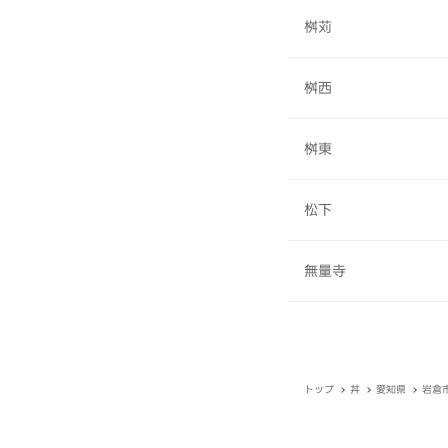
桝苅
桝西
桝東
松下
無量寺
トップ
丼
愛知県
岩倉