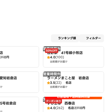
適用な
ランキング順
フィルター
営業時間外
50%OFF
店
吉野家 41号線小牧店
送料
0円
4.0
(100)
出前館がお届け
営業時間外
愛知岩倉店
ラーメンまこと屋 岩倉店
3.5
(22)
名店
け
出前館がお届け
お店価格＋送料無料対象
営業時間外
クーポンあり
55号岩倉店
すし上等 西春店
4.0
(262)
名店
送料
0円
け