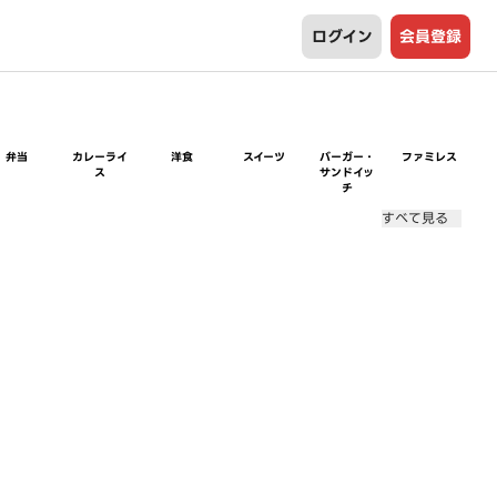
ログイン
会員登録
弁当
カレーライ
洋食
スイーツ
バーガー・
ファミレス
ス
サンドイッ
チ
すべて見る