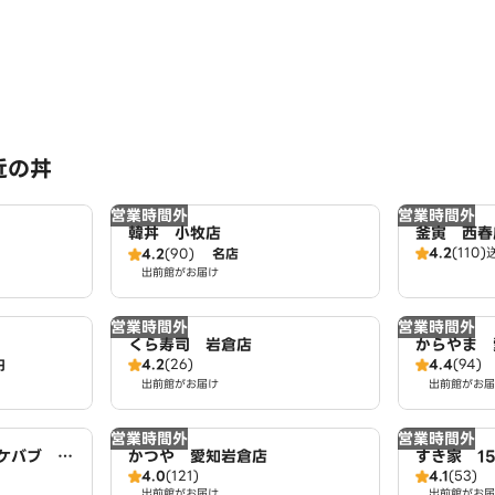
近の丼
営業時間外
営業時間外
韓丼 小牧店
釜寅 西春
4.2
(110)
4.2
(90)
名店
出前館がお届け
営業時間外
営業時間外
くら寿司 岩倉店
からやま 
4.2
(26)
4.4
(94)
円
出前館がお届け
出前館がお届
営業時間外
営業時間外
ガケバブ 岩
かつや 愛知岩倉店
すき家 1
4.0
(121)
4.1
(53)
ル
出前館がお届け
出前館がお届