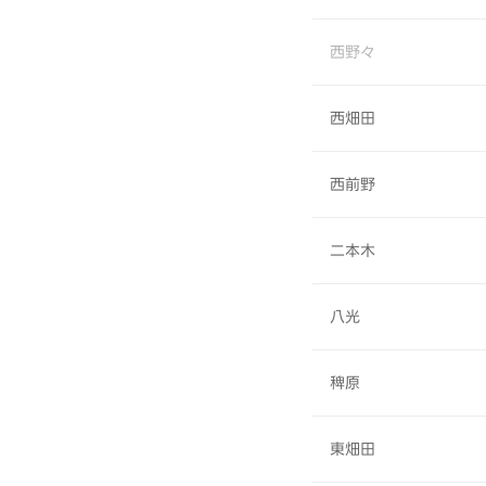
西野々
西畑田
西前野
二本木
八光
稗原
東畑田