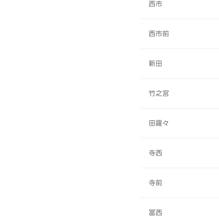
西市
西市前
新田
竹之宮
田羅々
寺西
寺前
冨西