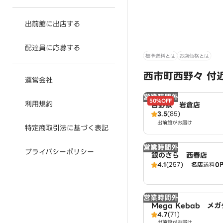
出前館に出店する
配達員に応募する
標準送料とは
お店価格とは
西市町西野々 付
運営会社
営業時間外
50%OFF
利用規約
吉野家 岩倉店
3.5
(85)
出前館がお届け
特定商取引法に基づく表記
営業時間外
プライバシーポリシー
銀のさら 西春店
4.1
(257)
名店
送料
0
営業時間外
Mega Kebab メ
4.7
(71)
倉店 Halal ハラー
出前館がお届け