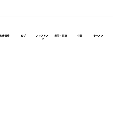
お店価格
ピザ
ファストフ
寿司・海鮮
中華
ラーメン
ード