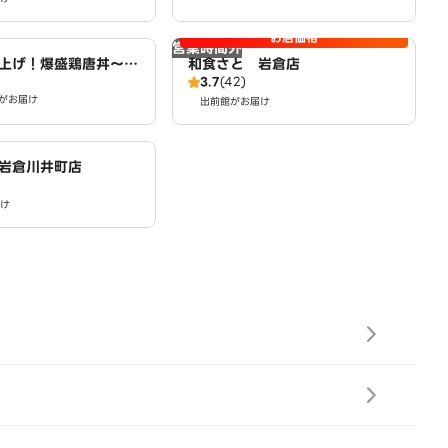
お店価格
営業時間外
上げ！爆盛鶏唐丼～唐
和食さと 岩倉店
3.7
(42)
一ミート 小木西店
がお届け
出前館がお届け
岩倉川井町店
け