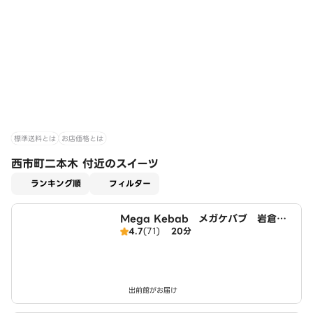
標準送料とは
お店価格とは
西市町二本木 付近のスイーツ
適用なし
ランキング順
フィルター
Mega Kebab メガケバブ 岩倉
4.7
(71)
20分
店 Halal ハラール
出前館がお届け