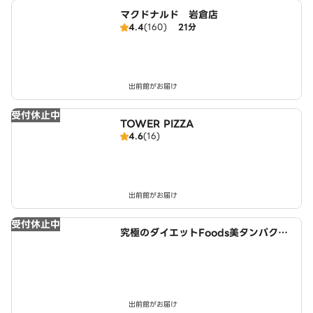
マクドナルド 岩倉店
4.4
(160)
21分
出前館がお届け
受付休止中
TOWER PIZZA
4.6
(16)
出前館がお届け
受付休止中
究極のダイエットFoods美タンパクラ
ボ 西春店
出前館がお届け