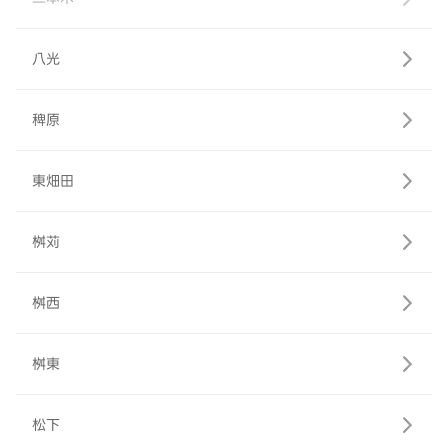
八光
稗原
東畑田
桝苅
桝西
桝東
松下