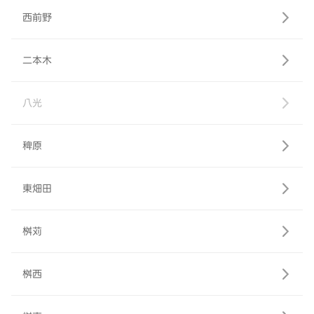
西前野
二本木
八光
稗原
東畑田
桝苅
桝西