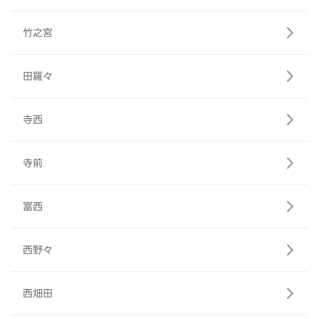
竹之宮
田羅々
寺西
寺前
冨西
西野々
西畑田