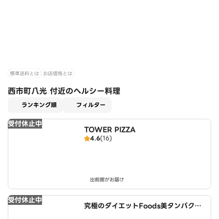
標準送料とは
お店価格とは
西市町八光 付近のヘルシー料理
適用なし
ランキング順
フィルター
受付休止中
TOWER PIZZA
4.6
(16)
出前館がお届け
受付休止中
究極のダイエットFoods美タンパクラ
ボ 西春店