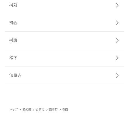
桝苅
桝西
桝東
松下
無量寺
トップ
愛知県
岩倉市
西市町
寺西