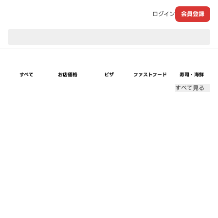
ログイン
会員登録
現在のお届け先：
すべて
お店価格
ピザ
ファストフード
寿司・海鮮
すべて見る