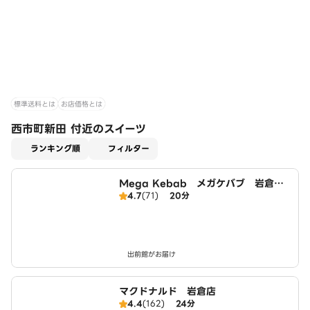
標準送料とは
お店価格とは
西市町新田 付近のスイーツ
適用なし
ランキング順
フィルター
Mega Kebab メガケバブ 岩倉
4.7
(71)
20分
店 Halal ハラール
出前館がお届け
マクドナルド 岩倉店
4.4
(162)
24分