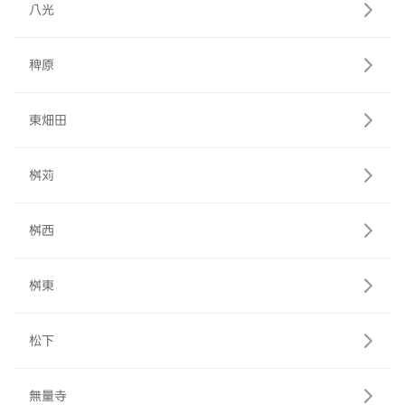
八光
稗原
東畑田
桝苅
桝西
桝東
松下
無量寺