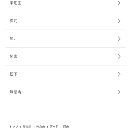
東畑田
桝苅
桝西
桝東
松下
無量寺
トップ
愛知県
岩倉市
西市町
西市