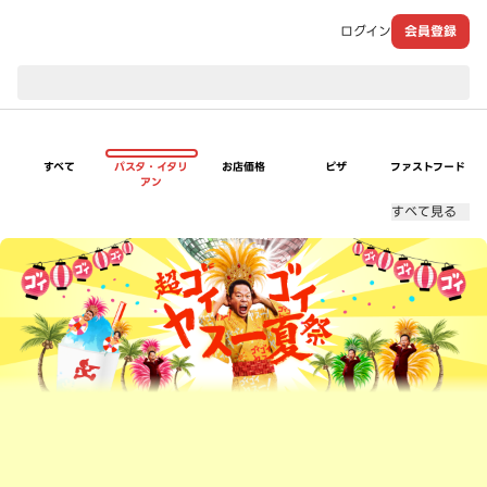
ログイン
会員登録
現在のお届け先：
すべて
パスタ・イタリ
お店価格
ピザ
ファストフード
アン
すべて見る
超ゴイゴイヤスー夏祭